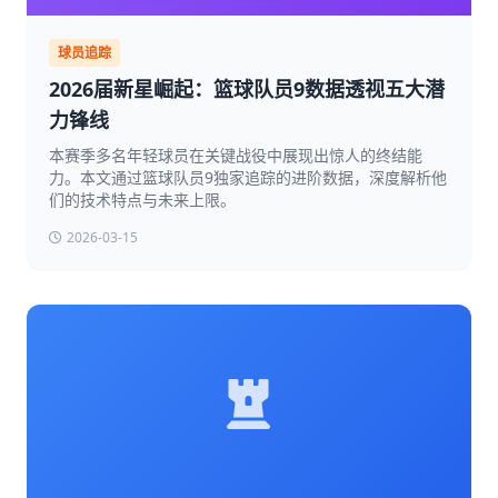
球员追踪
2026届新星崛起：篮球队员9数据透视五大潜
力锋线
本赛季多名年轻球员在关键战役中展现出惊人的终结能
力。本文通过篮球队员9独家追踪的进阶数据，深度解析他
们的技术特点与未来上限。
2026-03-15