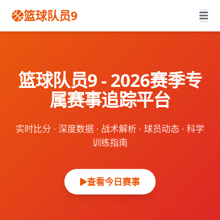
篮球队员9
篮球队员9 - 2026赛季专
属赛事追踪平台
实时比分 · 深度数据 · 战术解析 · 球员动态 · 科学
训练指南
查看今日赛事